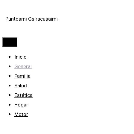
Saltar
Puntoami Gsiracusaimi
al
contenido
Menú
Inicio
General
Familia
Salud
Estética
Hogar
Motor