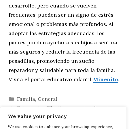
desarrollo, pero cuando se vuelven
frecuentes, pueden ser un signo de estrés
emocional o problemas más profundos. Al
adoptar las estrategias adecuadas, los
padres pueden ayudar a sus hijos a sentirse
más seguros y reducir la frecuencia de las
pesadillas, promoviendo un sueño
reparador y saludable para toda la familia.
Visita el portal educativo infantil
Minenito
.
Categorías
Familia
,
General
Estrategias Efectivas para Ayudar a tu
We value your privacy
Hijo a Superar la Timidez
Beneficios del Ejercicio para la Salud
We use cookies to enhance your browsing experience,