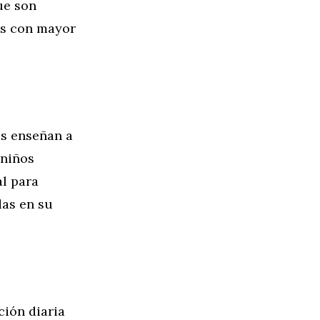
ue son
es con mayor
es enseñan a
 niños
al para
das en su
ción diaria