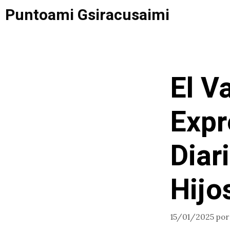
Saltar
Puntoami Gsiracusaimi
al
contenido
El V
Expr
Diar
Hijo
15/01/2025
po