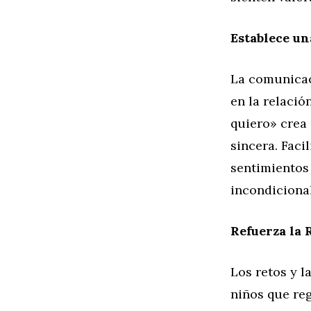
Establece u
La comunicac
en la relació
quiero» crea
sincera. Faci
sentimientos
incondiciona
Refuerza la 
Los retos y l
niños que re