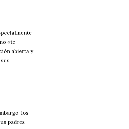
especialmente
omo «te
ión abierta y
 sus
embargo, los
sus padres