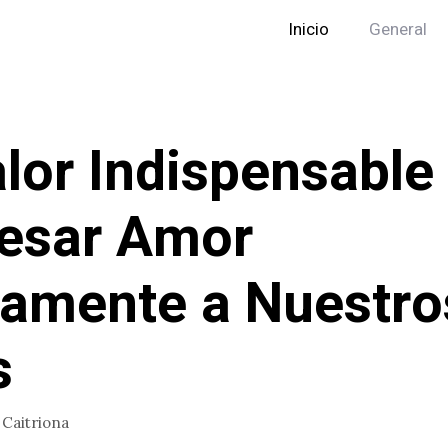
Inicio
General
alor Indispensable
esar Amor
iamente a Nuestro
s
r
Caitriona