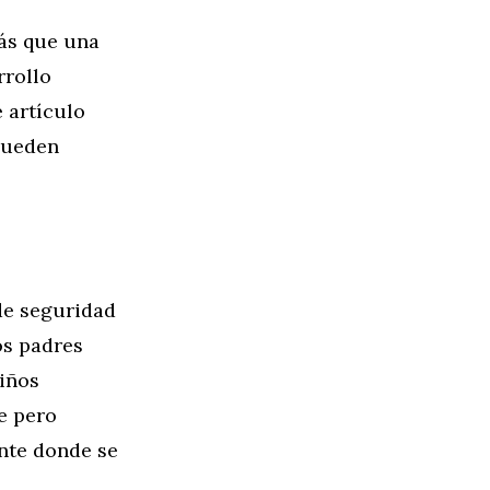
más que una
rrollo
 artículo
 pueden
de seguridad
os padres
iños
e pero
nte donde se