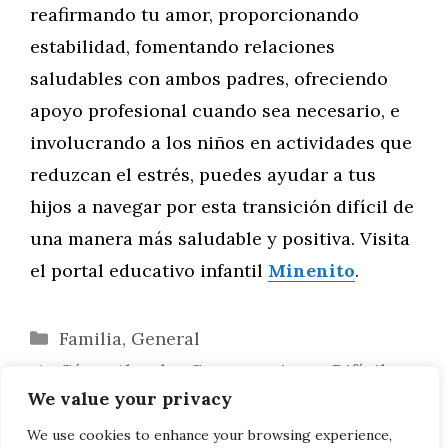
reafirmando tu amor, proporcionando
estabilidad, fomentando relaciones
saludables con ambos padres, ofreciendo
apoyo profesional cuando sea necesario, e
involucrando a los niños en actividades que
reduzcan el estrés, puedes ayudar a tus
hijos a navegar por esta transición difícil de
una manera más saludable y positiva. Visita
el portal educativo infantil
Minenito
.
Categorías
Familia
,
General
Cómo Abordar Conversaciones Difíciles
We value your privacy
con los Niños
Preparando a tu Hijo para la Llegada de
We use cookies to enhance your browsing experience,