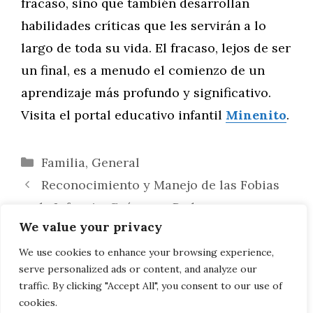
fracaso, sino que también desarrollan
habilidades críticas que les servirán a lo
largo de toda su vida. El fracaso, lejos de ser
un final, es a menudo el comienzo de un
aprendizaje más profundo y significativo.
Visita el portal educativo infantil
Minenito
.
Categorías
Familia
,
General
Reconocimiento y Manejo de las Fobias
en la Infancia: Guía para Padres
We value your privacy
Cómo Ayudar a tu Hijo a Manejar y
Superar el Fracaso: Estrategias Efectivas
We use cookies to enhance your browsing experience,
serve personalized ads or content, and analyze our
para Padres
traffic. By clicking "Accept All", you consent to our use of
cookies.