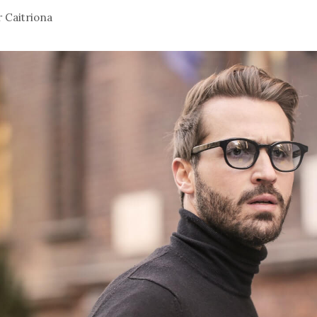
r
Caitriona