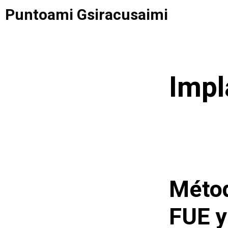
Saltar
Puntoami Gsiracusaimi
al
contenido
Impl
Métod
FUE y