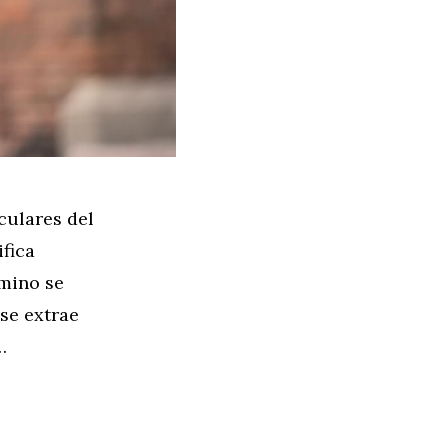
culares del
fica
rmino se
se extrae
…