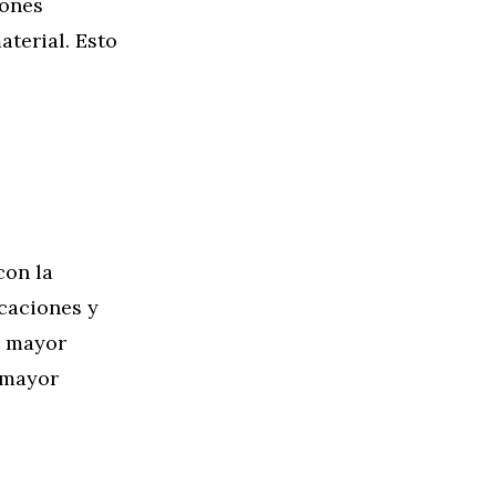
iones
aterial. Esto
con la
icaciones y
a mayor
 mayor