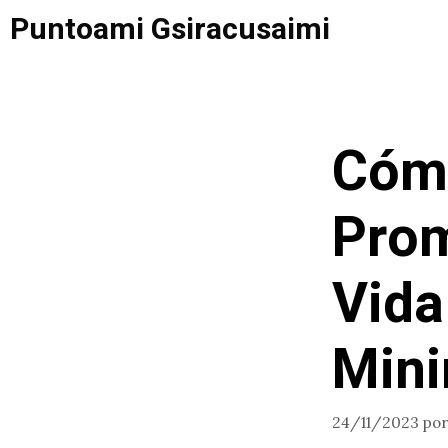
Saltar
Puntoami Gsiracusaimi
al
contenido
Cómo
Prom
Vida
Mini
24/11/2023
po