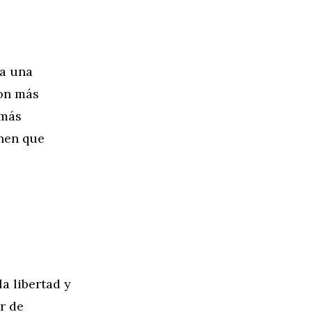
 a una
con más
 más
enen que
a libertad y
r de