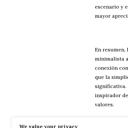
escenario y 
mayor aprecia
En resumen, l
minimalista a
conexión con 
que la simpl
significativa
inspirador de
valores.
Y si estás b
We value your privacy