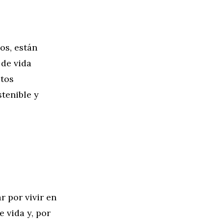
os, están
de vida
stos
stenible y
r por vivir en
 vida y, por