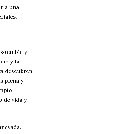
ar a una
riales.
ostenible y
umo y la
eta descubren
s plena y
emplo
o de vida y
anevada.