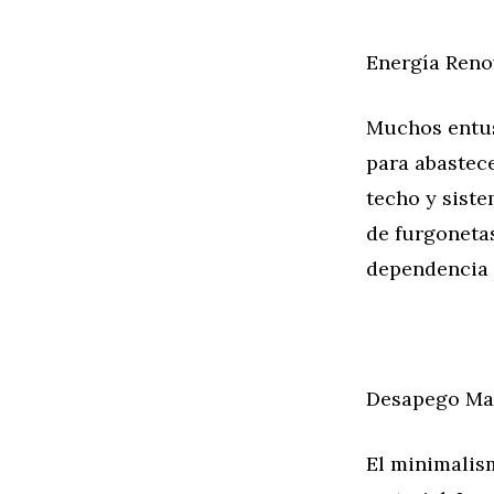
Energía Reno
Muchos entus
para abastec
techo y sist
de furgonetas
dependencia 
Desapego Mat
El minimalis