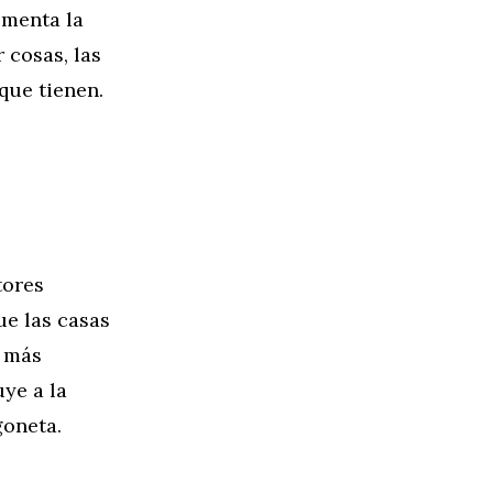
omenta la
 cosas, las
que tienen.
tores
ue las casas
n más
ye a la
goneta.