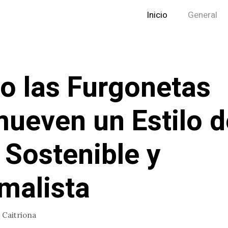
Inicio
General
 las Furgonetas
ueven un Estilo d
 Sostenible y
malista
r
Caitriona