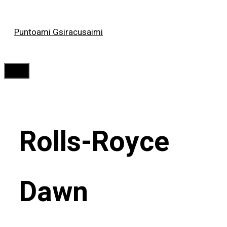
Saltar
Puntoami Gsiracusaimi
al
contenido
Menú
Rolls-Royce
Dawn