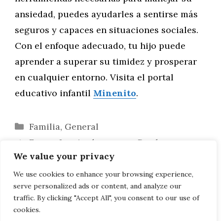
ansiedad, puedes ayudarles a sentirse más
seguros y capaces en situaciones sociales.
Con el enfoque adecuado, tu hijo puede
aprender a superar su timidez y prosperar
en cualquier entorno. Visita el portal
educativo infantil
Minenito
.
Categorías
Familia
,
General
Frases Inspiradoras para Dar la
We value your privacy
Bienvenida al Fin de Semana en WhatsApp
Cómo Manejar las Pesadillas Frecuentes
We use cookies to enhance your browsing experience,
serve personalized ads or content, and analyze our
en los Niños
traffic. By clicking "Accept All", you consent to our use of
cookies.