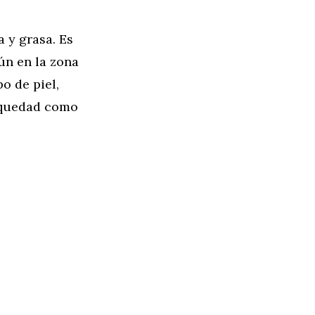
 y grasa. Es
ún en la zona
po de piel,
sequedad como