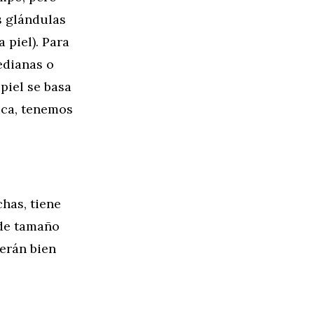
s glándulas
 piel). Para
edianas o
piel se basa
ica, tenemos
has, tiene
 de tamaño
erán bien