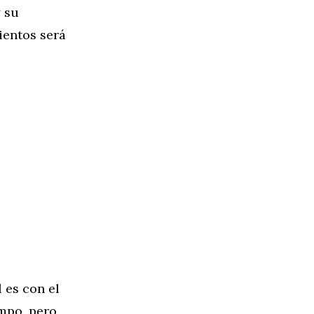
y su
ientos será
 es con el
empo, pero