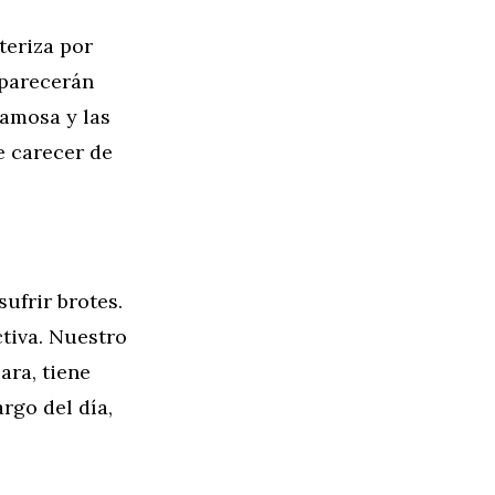
teriza por
aparecerán
camosa y las
e carecer de
ufrir brotes.
tiva. Nuestro
ara, tiene
rgo del día,