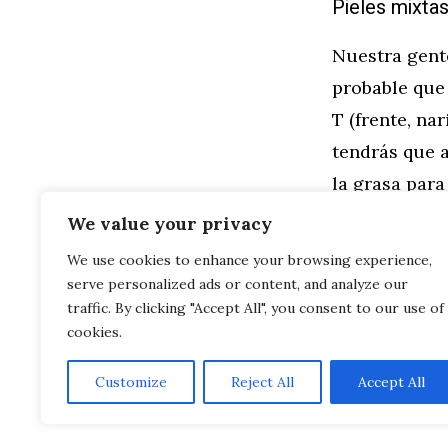
Pieles mixta
Nuestra gente
probable que
T (frente, nar
tendrás que 
la grasa para
We value your privacy
Categorías
Estética
We use cookies to enhance your browsing experience,
Etiquetas
Belleza
,
Cos
serve personalized ads or content, and analyze our
El envejecimi
Condiciones 
traffic. By clicking "Accept All", you consent to our use of
cookies.
Customize
Reject All
Accept All