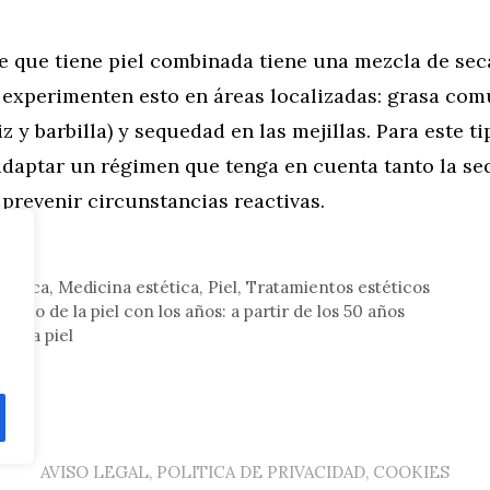
s
 que tiene piel combinada tiene una mezcla de seca
 experimenten esto en áreas localizadas: grasa com
iz y barbilla) y sequedad en las mejillas. Para este ti
adaptar un régimen que tenga en cuenta tanto la 
 prevenir circunstancias reactivas.
mética
,
Medicina estética
,
Piel
,
Tratamientos estéticos
ento de la piel con los años: a partir de los 50 años
de la piel
AVISO LEGAL, POLITICA DE PRIVACIDAD, COOKIES