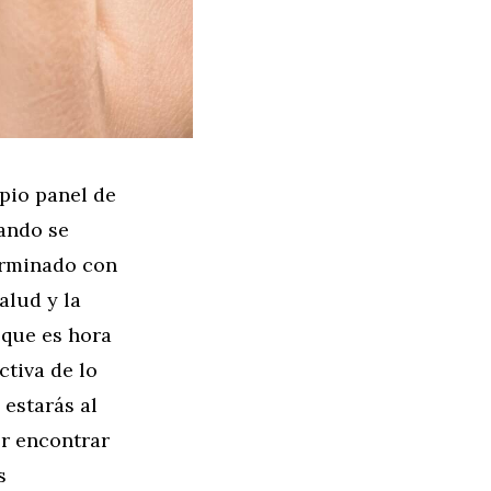
pio panel de
uando se
terminado con
alud y la
 que es hora
ctiva de lo
 estarás al
er encontrar
s