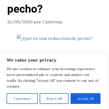
pecho?
12/09/2020
por
Caitriona
La reducción de senos es un procedimiento
We value your privacy
que se realiza para reducir el peso del seno
We use cookies to enhance your browsing experience,
así como para levantar el seno en la pared
serve personalized ads or content, and analyze our
del pecho. Se asocia con la cicatrización de
traffic. By clicking "Accept All", you consent to our use of
los senos. Puede eliminar dramáticamente
cookies.
los síntomas asociados con los senos
Customize
Reject All
Accept All
pesados, incluyendo dolor de cuello, dolor